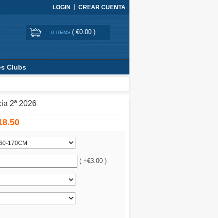
LOGIN
CREAR CUENTA
(
€0.00
)
0 ITEMS
es Clubs
ia 2ª 2026
18.50
( +€3.00 )