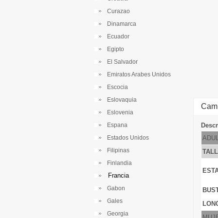
Curazao
Dinamarca
Ecuador
Egipto
El Salvador
Emiratos Arabes Unidos
Escocia
Eslovaquia
Cami
Eslovenia
Espana
Descr
Estados Unidos
ADU
Filipinas
TAL
Finlandia
EST
Francia
Gabon
BUS
Gales
LONG
Georgia
MUJ