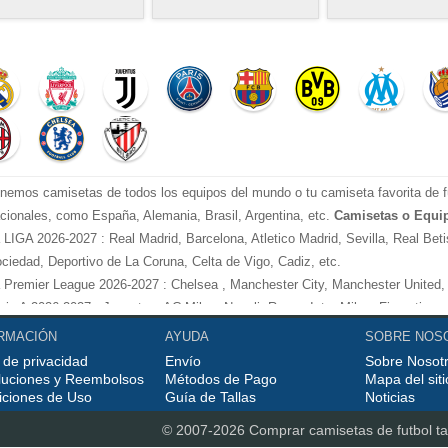
nemos camisetas de todos los equipos del mundo o tu camiseta favorita de fú
cionales, como España, Alemania, Brasil, Argentina, etc.
Camisetas o Equip
 LIGA 2026-2027 : Real Madrid, Barcelona, Atletico Madrid, Sevilla, Real Betis
ciedad, Deportivo de La Coruna, Celta de Vigo, Cadiz, etc.
 Premier League 2026-2027 : Chelsea , Manchester City, Manchester United, A
rie A 2026-2027 : Juventus, AC Milan, Napoli, Roma, Inter Milan, Fiorentina, 
ndesliga 2026-2027 : Bayern Munich, Borussia Dortmund, etc.
RMACIÓN
AYUDA
SOBRE NOS
gue 1 2026-2027 : PSG, etc.
 de privacidad
Envío
Sobre Nosot
sfruta personalizando tus
o las equipaci
camisetas de futbol tailandia replicas
luciones y Reembolsos
Métodos de Pago
Mapa del siti
iciones de Uso
Guía de Tallas
Noticias
gadores favoritos.
emás de las
al por mayor y menor de la temporad
camisetas futbol tailandia
© 2007-2026 Comprar
camisetas de futbol ta
mpleta de entrenamiento, polos, chandals, pantalones y calcetines de todos 