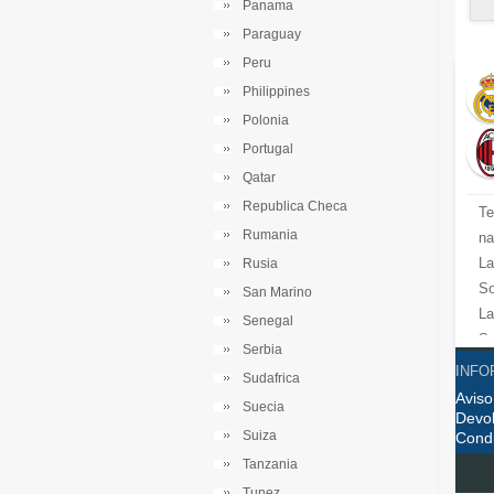
Panama
Paraguay
Peru
Philippines
Polonia
Portugal
Qatar
Republica Checa
Te
Rumania
na
La
Rusia
So
San Marino
La
Senegal
Se
Serbia
Bu
INFO
Sudafrica
Li
Aviso
Suecia
Di
Devo
Suiza
Cond
ju
Tanzania
Ad
Tunez
co