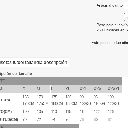
Añadir al carrito:
Peso para el envío
250 Unidades en S
Este producto fue aña
setas futbol tailandia descripción
ipción del tamaño
LTO
LA
S
M
L
XL
XXL
XXXL
XXXXL
165-
170-
175-
180-
90-
95-
100-
ATURA
170CM
175CM
180CM
185CM
100KG
110KG
120KG
TO(CM)
100
105
110
115
118
122
126
ITUD(CM)
70
72
74
76
78
80
82
ER