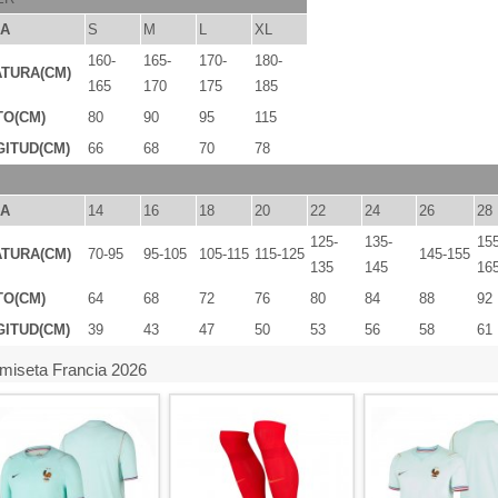
LA
S
M
L
XL
160-
165-
170-
180-
TURA(CM)
165
170
175
185
TO(CM)
80
90
95
115
ITUD(CM)
66
68
70
78
LA
14
16
18
20
22
24
26
28
125-
135-
155
TURA(CM)
70-95
95-105
105-115
115-125
145-155
135
145
16
TO(CM)
64
68
72
76
80
84
88
92
ITUD(CM)
39
43
47
50
53
56
58
61
miseta Francia 2026