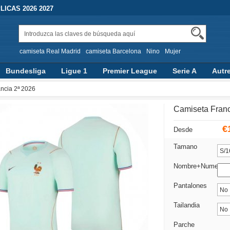
ICAS 2026 2027
camiseta Real Madrid
camiseta Barcelona
Nino
Mujer
Bundesliga
Ligue 1
Premier League
Serie A
Autr
ncia 2ª 2026
Camiseta Franc
€
Desde
Tamano
Nombre+Numero
Pantalones
Tailandia
Parche