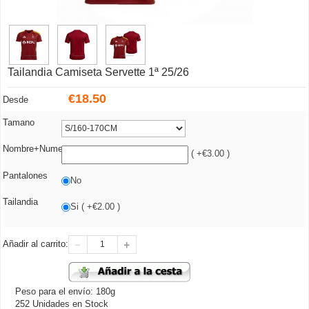
Tailandia Camiseta Servette 1ª 25/26
€
18.50
Desde
Tamano
Nombre+Numero
( +€3.00 )
Pantalones
No
Tailandia
Si ( +€2.00 )
Añadir al carrito:
Peso para el envío: 180g
252 Unidades en Stock