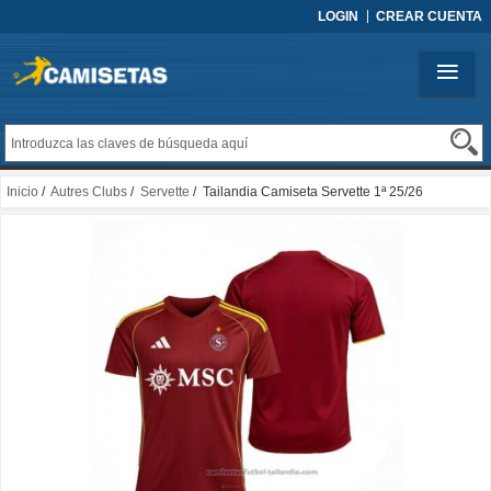
LOGIN
CREAR CUENTA
Inicio
/
Autres Clubs
/
Servette
/ Tailandia Camiseta Servette 1ª 25/26