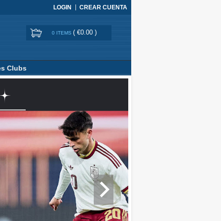
LOGIN
CREAR CUENTA
(
€0.00
)
0 ITEMS
es Clubs