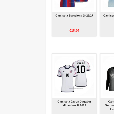
Camiseta Barcelona 1ª 26/27
Camiset
€18.50
Camiseta Japon Jugador
Cami
Minamino 2ª 2022
Germai
La