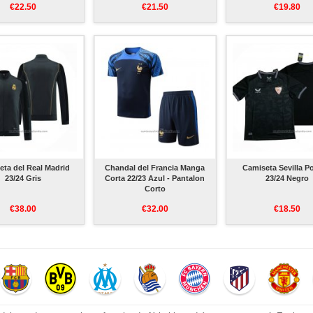
€22.50
€21.50
€19.80
ta del Real Madrid
Chandal del Francia Manga
Camiseta Sevilla P
23/24 Gris
Corta 22/23 Azul - Pantalon
23/24 Negro
Corto
€38.00
€32.00
€18.50