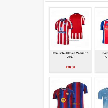
Camiseta Atletico Madrid 1ª
Cami
26/27
Ge
€18.50