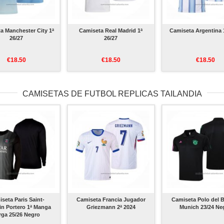
a Manchester City 1ª
Camiseta Real Madrid 1ª
Camiseta Argentina 
26/27
26/27
€18.50
€18.50
€18.50
CAMISETAS DE FUTBOL REPLICAS TAILANDIA
seta Paris Saint-
Camiseta Francia Jugador
Camiseta Polo del 
n Portero 1ª Manga
Griezmann 2ª 2024
Munich 23/24 Ne
rga 25/26 Negro