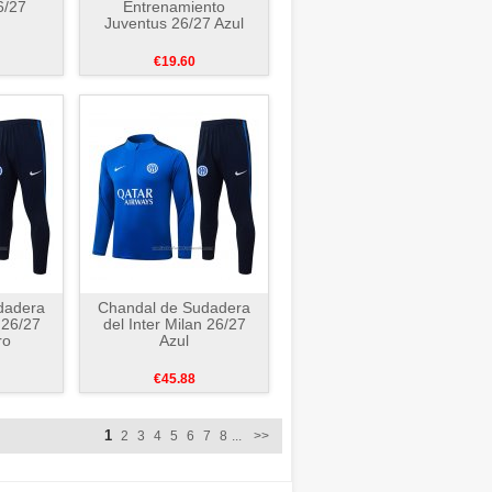
6/27
Entrenamiento
Juventus 26/27 Azul
€19.60
dadera
Chandal de Sudadera
 26/27
del Inter Milan 26/27
ro
Azul
€45.88
1
2
3
4
5
6
7
8
...
>>