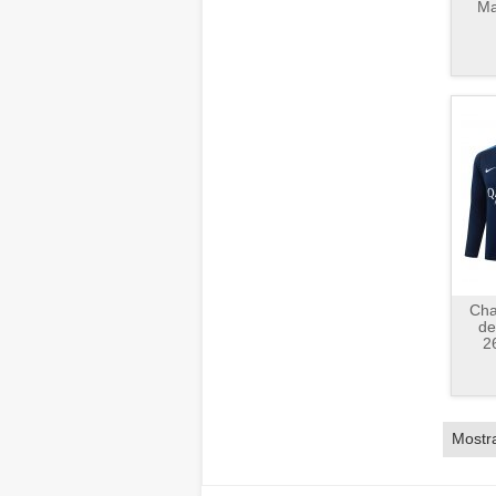
Ma
Cha
de
2
Mostr