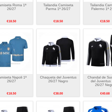
amiseta Roma 1ª
Tailandia Camiseta
Tailandia Cam
26/27
Parma 1ª 26/27
Palermo 1ª 2
€18.50
€18.50
€18.50
miseta Napoli 1ª
Chaqueta del Juventus
Chandal de Su
26/27
26/27 Nagro
del Juventus
26/27 Neg
€18.50
€38.00
€40.68