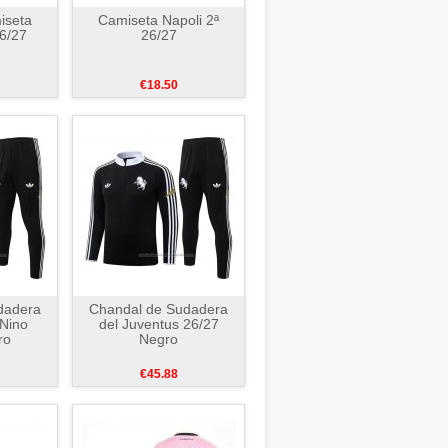
iseta
Camiseta Napoli 2ª
6/27
26/27
€18.50
dadera
Chandal de Sudadera
 Nino
del Juventus 26/27
ro
Negro
€45.88