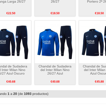
nga Larga 26/27
26/27
Portero 2ª 2
€22.50
€18.50
€18.50
ndal de Sudadera
Chandal de Sudadera
Chandal de Su
l Inter Milan Nino
del Inter Milan Nino
del Inter Milan
6/27 Azul Oscuro
26/27 Azul
Azul Oscu
€40.68
€40.68
€45.88
ando
1
a
20
(de
1093
productos)