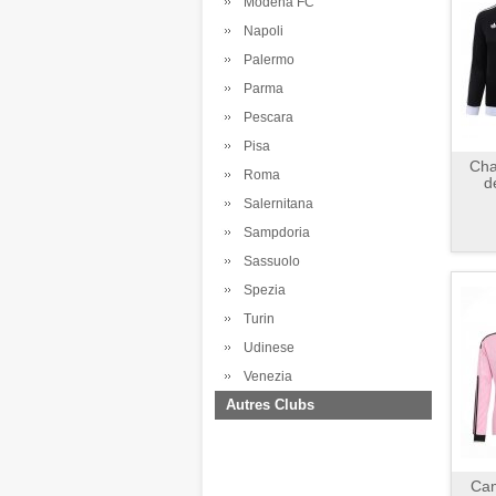
Modena FC
Napoli
Palermo
Parma
Pescara
Pisa
Cha
Roma
d
Salernitana
Sampdoria
Sassuolo
Spezia
Turin
Udinese
Venezia
Autres Clubs
Cam