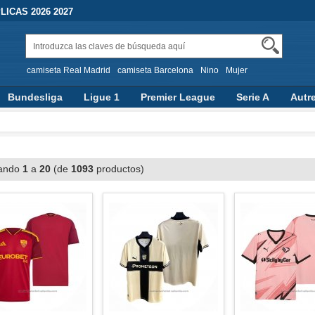
ICAS 2026 2027
camiseta Real Madrid
camiseta Barcelona
Nino
Mujer
Bundesliga
Ligue 1
Premier League
Serie A
Autr
ando
1
a
20
(de
1093
productos)