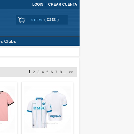
LOGIN
CREAR CUENTA
(
€0.00
)
0 ITEMS
es Clubs
1
2
3
4
5
6
7
8
...
>>