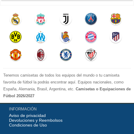
Tenemos camisetas de todos los equipos del mundo o tu camiseta
favorita de fútbol la podrás encontrar aquí. Equipos nacionales, como
España, Alemania, Brasil, Argentina, etc.
Camisetas o Equipaciones de
Fútbol 2026/2027
La LIGA 2026-2027 : Real Madrid, Barcelona, Atletico Madrid, Sevilla,
INFORMACIÓN
Real Betis, Valencia, Athletic Bilbao, Real Sociedad, Deportivo de La
Aviso de privacidad
Coruna, Celta de Vigo, Cadiz, etc.
Devoluciones y Reembolsos
La Premier League 2026-2027 : Chelsea , Manchester City, Manchester
Condiciones de Uso
United, Arsenal, Liverpool, etc.