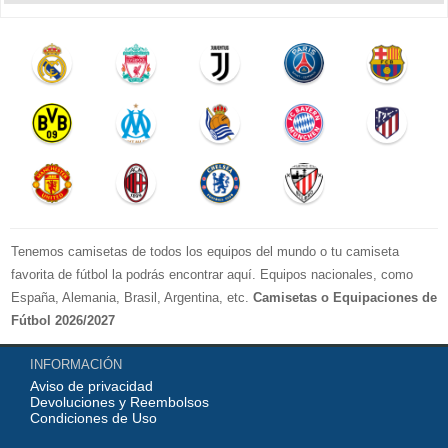
Tenemos camisetas de todos los equipos del mundo o tu camiseta
favorita de fútbol la podrás encontrar aquí. Equipos nacionales, como
España, Alemania, Brasil, Argentina, etc.
Camisetas o Equipaciones de
Fútbol 2026/2027
La LIGA 2026-2027 : Real Madrid, Barcelona, Atletico Madrid, Sevilla,
INFORMACIÓN
Real Betis, Valencia, Athletic Bilbao, Real Sociedad, Deportivo de La
Aviso de privacidad
Coruna, Celta de Vigo, Cadiz, etc.
Devoluciones y Reembolsos
La Premier League 2026-2027 : Chelsea , Manchester City, Manchester
Condiciones de Uso
United, Arsenal, Liverpool, etc.