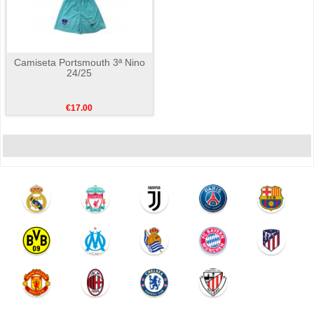
Camiseta Portsmouth 3ª Nino
24/25
€17.00