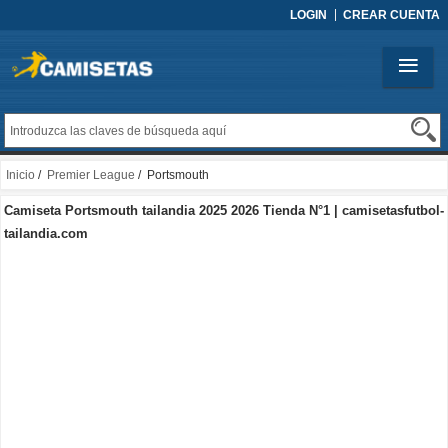
LOGIN
CREAR CUENTA
Inicio
/
Premier League
/ Portsmouth
Camiseta Portsmouth tailandia 2025 2026 Tienda N°1 | camisetasfutbol-
tailandia.com