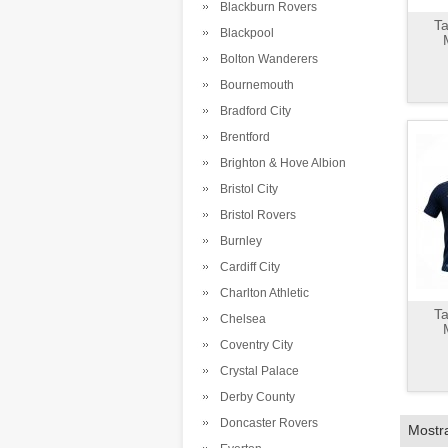
Blackburn Rovers
Ta
Blackpool
Bolton Wanderers
Bournemouth
Bradford City
Brentford
Brighton & Hove Albion
Bristol City
Bristol Rovers
Burnley
Cardiff City
Charlton Athletic
Ta
Chelsea
Coventry City
Crystal Palace
Derby County
Doncaster Rovers
Mostr