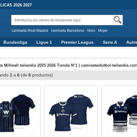
ICAS 2026 2027
camiseta Real Madrid
camiseta Barcelona
Nino
Mujer
Bundesliga
Ligue 1
Premier League
Serie A
Autr
a Millwall tailandia 2025 2026 Tienda N°1 | camisetasfutbol-tailandia.co
ando
1
a
6
(de
6
productos)