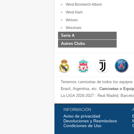
West Bromwich Albion
West Ham
Wolves
Wrexham
Serie A
Autres Clubs
Tenemos camisetas de todos los equipos d
Brasil, Argentina, etc.
Camisetas o Equip
La LIGA 2026-2027 : Real Madrid, Barcelona
Cadiz, etc.
La Premier League 2026-2027 : Chelsea , M
INFORMACIÓN
Aviso de privacidad
Serie A 2026-2027 : Juventus, AC Milan, Na
Devoluciones y Reembolsos
Bundesliga 2026-2027 : Bayern Munich, B
Condiciones de Uso
Ligue 1 2026-2027 : PSG, etc.