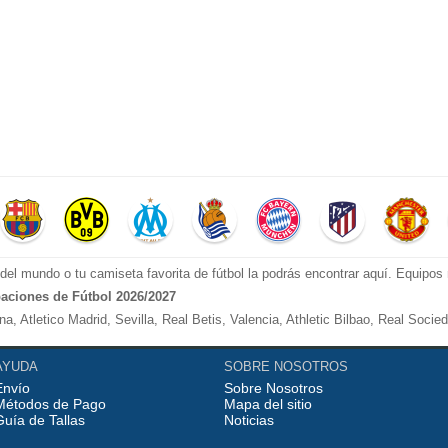
el mundo o tu camiseta favorita de fútbol la podrás encontrar aquí. Equipo
aciones de Fútbol 2026/2027
, Atletico Madrid, Sevilla, Real Betis, Valencia, Athletic Bilbao, Real Socie
anchester City, Manchester United, Arsenal, Liverpool, etc.
AYUDA
SOBRE NOSOTROS
Envío
Sobre Nosotros
poli, Roma, Inter Milan, Fiorentina, etc.
Métodos de Pago
Mapa del sitio
orussia Dortmund, etc.
Guía de Tallas
Noticias