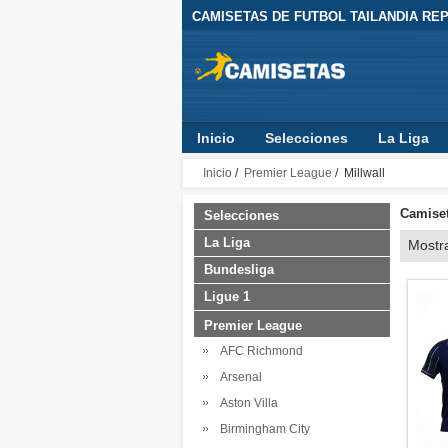
CAMISETAS DE FUTBOL TAILANDIA REPL
Inicio
Selecciones
La Liga
Inicio
/
Premier League
/ Millwall
Camiset
Selecciones
La Liga
Mostr
Bundesliga
Ligue 1
Premier League
AFC Richmond
Arsenal
Aston Villa
Birmingham City