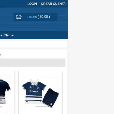
LOGIN
CREAR CUENTA
(
€0.00
)
0 ITEMS
es Clubs
m