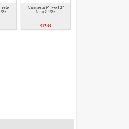
iseta
Camiseta Millwall 1ª
4/25
Nino 24/25
€17.00