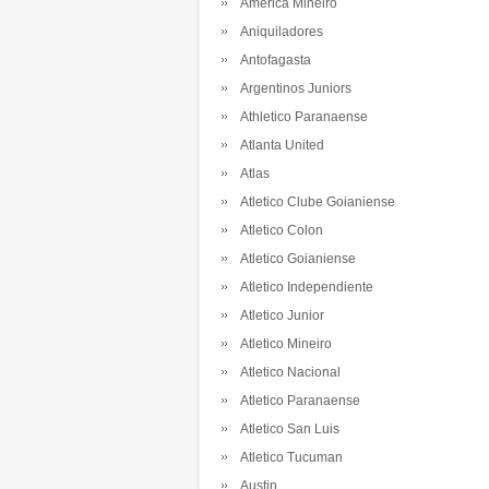
America Mineiro
Aniquiladores
Antofagasta
Argentinos Juniors
Athletico Paranaense
Atlanta United
Atlas
Atletico Clube Goianiense
Atletico Colon
Atletico Goianiense
Atletico Independiente
Atletico Junior
Atletico Mineiro
Atletico Nacional
Atletico Paranaense
Atletico San Luis
Atletico Tucuman
Austin