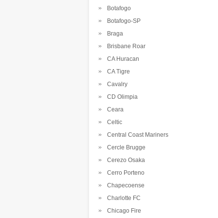
Botafogo
Botafogo-SP
Braga
Brisbane Roar
CA Huracan
CA Tigre
Cavalry
CD Olimpia
Ceara
Celtic
Central Coast Mariners
Cercle Brugge
Cerezo Osaka
Cerro Porteno
Chapecoense
Charlotte FC
Chicago Fire