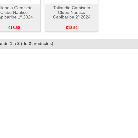
ilandia Camiseta
Tailandia Camiseta
Clube Nautico
Clube Nautico
pibaribe 1ª 2024
Capibaribe 2ª 2024
€18.50
€18.50
ando
1
a
2
(de
2
productos)