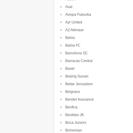
Avai
Avispa Fukuoka
Ayr United
AZ Alkmaar
Bahia
Bahia FC
Barcelona SC
Barracas Central
Basel
Beijing Guoan
Beitar Jerusalem
Belgrano
Bendel Insurance
Benfica
Besiktas JK
Boca Juniors
Bohemian