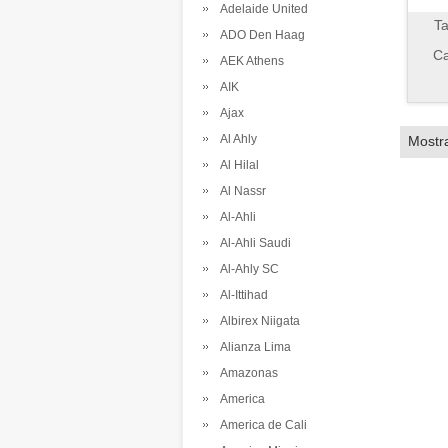
Adelaide United
Ta
ADO Den Haag
Ca
AEK Athens
AIK
Ajax
Al Ahly
Mostr
Al Hilal
Al Nassr
Al-Ahli
Al-Ahli Saudi
Al-Ahly SC
Al-Ittihad
Albirex Niigata
Alianza Lima
Amazonas
America
America de Cali