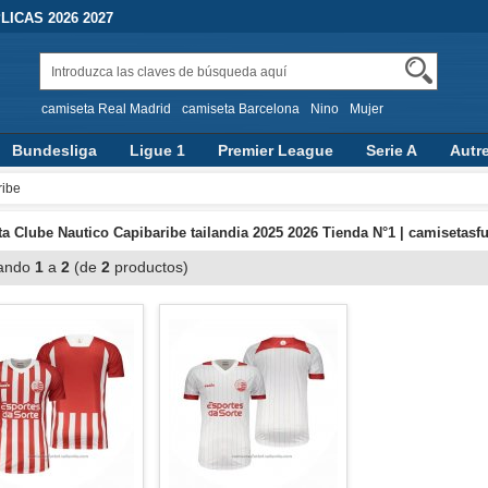
ICAS 2026 2027
camiseta Real Madrid
camiseta Barcelona
Nino
Mujer
Bundesliga
Ligue 1
Premier League
Serie A
Autr
ribe
a Clube Nautico Capibaribe tailandia 2025 2026 Tienda N°1 | camisetasfu
ando
1
a
2
(de
2
productos)