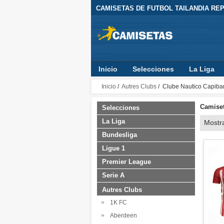
CAMISETAS DE FUTBOL TAILANDIA REPL
Inicio
Selecciones
La Liga
Inicio
/
Autres Clubs
/ Clube Nautico Capiba
Camiset
Selecciones
La Liga
Mostr
Bundesliga
Ligue 1
Premier League
Serie A
Autres Clubs
1K FC
Aberdeen