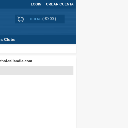
LOGIN
CREAR CUENTA
(
€0.00
)
0 ITEMS
es Clubs
tbol-tailandia.com