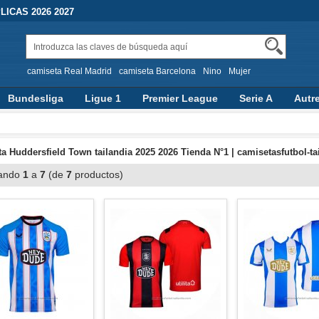
ICAS 2026 2027
camiseta Real Madrid
camiseta Barcelona
Nino
Mujer
Bundesliga
Ligue 1
Premier League
Serie A
Autr
a Huddersfield Town tailandia 2025 2026 Tienda N°1 | camisetasfutbol-t
ando
1
a
7
(de
7
productos)