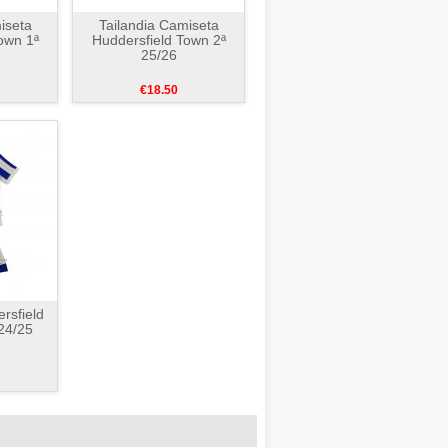
iseta
Tailandia Camiseta
own 1ª
Huddersfield Town 2ª
25/26
€18.50
rsfield
24/25