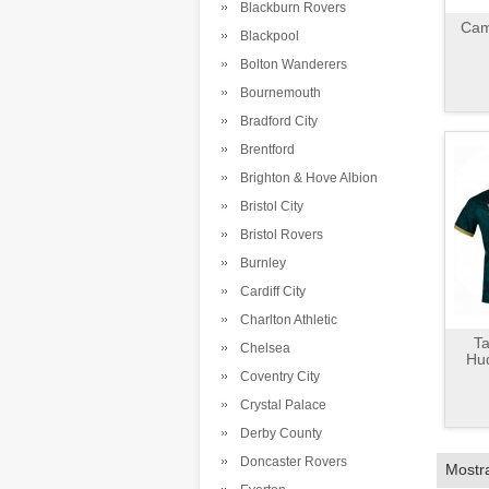
Blackburn Rovers
Cam
Blackpool
Bolton Wanderers
Bournemouth
Bradford City
Brentford
Brighton & Hove Albion
Bristol City
Bristol Rovers
Burnley
Cardiff City
Charlton Athletic
Ta
Chelsea
Hud
Coventry City
Crystal Palace
Derby County
Doncaster Rovers
Mostr