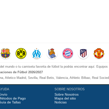
el mundo o tu camiseta favorita de fútbol la podrás encontrar aquí. Equipo
aciones de Fútbol 2026/2027
, Atletico Madrid, Sevilla, Real Betis, Valencia, Athletic Bilbao, Real Socie
anchester City, Manchester United, Arsenal, Liverpool, etc.
AYUDA
SOBRE NOSOTROS
Envío
Sobre Nosotros
poli, Roma, Inter Milan, Fiorentina, etc.
Métodos de Pago
Mapa del sitio
orussia Dortmund, etc.
Guía de Tallas
Noticias