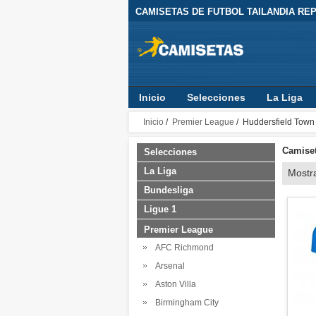
CAMISETAS DE FUTBOL TAILANDIA REPL
Inicio
Selecciones
La Liga
Inicio
/
Premier League
/ Huddersfield Town
Camiset
Selecciones
La Liga
Mostr
Bundesliga
Ligue 1
Premier League
AFC Richmond
Arsenal
Aston Villa
Birmingham City