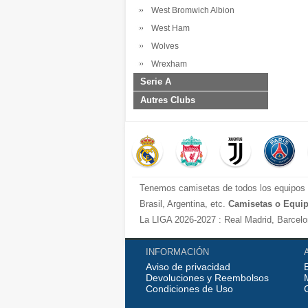
West Bromwich Albion
West Ham
Wolves
Wrexham
Serie A
Autres Clubs
Tenemos camisetas de todos los equipos d
Brasil, Argentina, etc.
Camisetas o Equip
La LIGA 2026-2027 : Real Madrid, Barcelona
Cadiz, etc.
La Premier League 2026-2027 : Chelsea , M
INFORMACIÓN
Aviso de privacidad
Serie A 2026-2027 : Juventus, AC Milan, Na
Devoluciones y Reembolsos
Bundesliga 2026-2027 : Bayern Munich, B
Condiciones de Uso
Ligue 1 2026-2027 : PSG, etc.