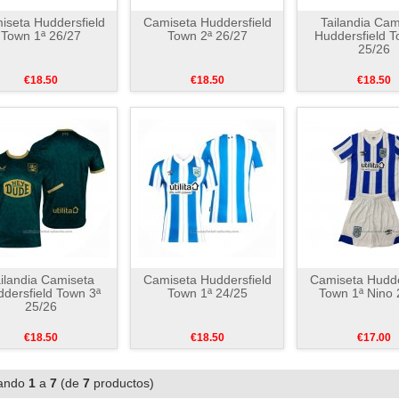
iseta Huddersfield
Camiseta Huddersfield
Tailandia Cam
Town 1ª 26/27
Town 2ª 26/27
Huddersfield T
25/26
€18.50
€18.50
€18.50
ilandia Camiseta
Camiseta Huddersfield
Camiseta Hudde
dersfield Town 3ª
Town 1ª 24/25
Town 1ª Nino 
25/26
€18.50
€18.50
€17.00
ando
1
a
7
(de
7
productos)