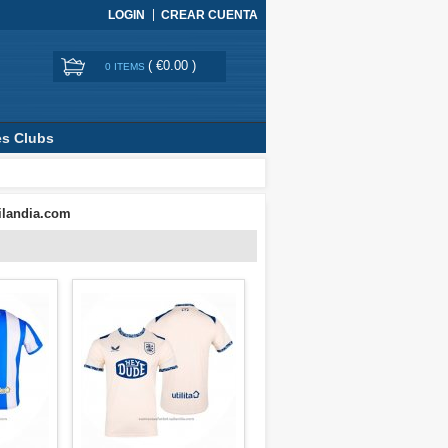
LOGIN
CREAR CUENTA
(
€0.00
)
0 ITEMS
es Clubs
ailandia.com