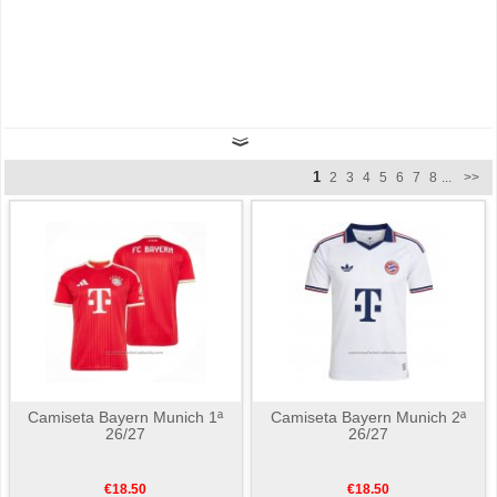
1
2
3
4
5
6
7
8
...
>>
Camiseta Bayern Munich 1ª
Camiseta Bayern Munich 2ª
26/27
26/27
€18.50
€18.50