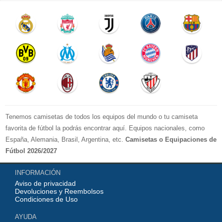
Tenemos camisetas de todos los equipos del mundo o tu camiseta
favorita de fútbol la podrás encontrar aquí. Equipos nacionales, como
España, Alemania, Brasil, Argentina, etc.
Camisetas o Equipaciones de
Fútbol 2026/2027
La LIGA 2026-2027 : Real Madrid, Barcelona, Atletico Madrid, Sevilla,
INFORMACIÓN
Real Betis, Valencia, Athletic Bilbao, Real Sociedad, Deportivo de La
Aviso de privacidad
Coruna, Celta de Vigo, Cadiz, etc.
Devoluciones y Reembolsos
La Premier League 2026-2027 : Chelsea , Manchester City, Manchester
Condiciones de Uso
United, Arsenal, Liverpool, etc.
AYUDA
Serie A 2026-2027 : Juventus, AC Milan, Napoli, Roma, Inter Milan,