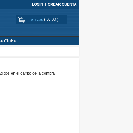
LOGIN
CREAR CUENTA
(
€0.00
)
0 ITEMS
es Clubs
didos en el carrito de la compra