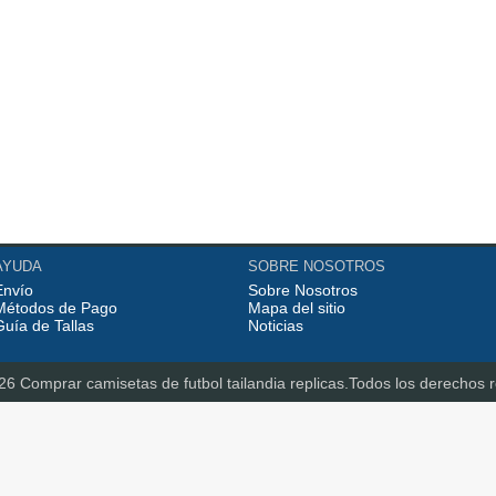
AYUDA
SOBRE NOSOTROS
Envío
Sobre Nosotros
Métodos de Pago
Mapa del sitio
Guía de Tallas
Noticias
026 Comprar
camisetas de futbol tailandia replicas
.Todos los derechos 