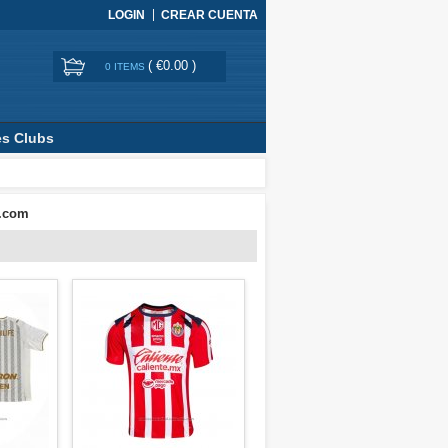
LOGIN
CREAR CUENTA
(
€0.00
)
0 ITEMS
es Clubs
a.com