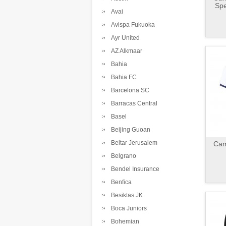
Spe
Avai
Avispa Fukuoka
Ayr United
AZ Alkmaar
Bahia
Bahia FC
Barcelona SC
Barracas Central
Basel
Beijing Guoan
Beitar Jerusalem
Cam
Belgrano
Bendel Insurance
Benfica
Besiktas JK
Boca Juniors
Bohemian