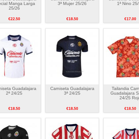
cial Manga Larga
3ª Mujer 25/26
1ª Nino 25
25/26
€22.50
€18.50
€17.00
iseta Guadalajara
Camiseta Guadalajara
Tailandia Cam
2ª 24/25
3ª 24/25
Guadalajara S
24/25 Roj
€18.50
€18.50
€18.50