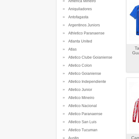
America Mineiro
Aniquiladores
Antofagasta
Argentinos Juniors
Athletico Paranaense
Atlanta United
Ta
Atlas
Gua
Atletico Clube Goianiense
Atletico Colon
Atletico Goianiense
Atletico Independiente
Atletico Junior
Atletico Mineiro
Atletico Nacional
Atletico Paranaense
Atletico San Luis
Atletico Tucuman
Cam
Austin