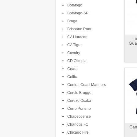
Botafogo
Botafogo-SP
Braga
Brisbane Roar
CA Huracan
Ta
Guad
CA Tigre
Cavalry
CD Olimpia
Ceara
Celtic
Central Coast Mariners
Cercle Brugge
Cerezo Osaka
Cerro Porteno
Chapecoense
Charlotte FC
Cam
Chicago Fire