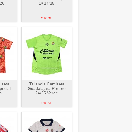
/26
1ª 24/25
€18.50
iseta
Tailandia Camiseta
pecial
Guadalajara Portero
o
24/25 Verde
€18.50