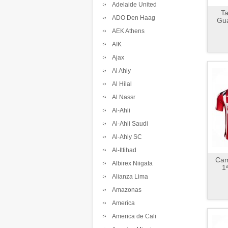
Adelaide United
Ta
ADO Den Haag
Gua
AEK Athens
AIK
Ajax
Al Ahly
Al Hilal
Al Nassr
Al-Ahli
Al-Ahli Saudi
Al-Ahly SC
Al-Ittihad
Cam
Albirex Niigata
1
Alianza Lima
Amazonas
America
America de Cali