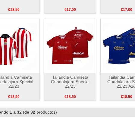
€18.50
€17.00
€17.00
ilandia Camiseta
Tailandia Camiseta
Tailandia Cam
adalajara Special
Guadalajara Special
Guadalajara S
22/23
22/23
22/23 Azu
€18.50
€18.50
€18.50
ando
1
a
32
(de
32
productos)