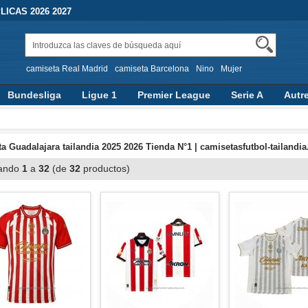
ICAS 2026 2027
camiseta Real Madrid
camiseta Barcelona
Nino
Mujer
Bundesliga
Ligue 1
Premier League
Serie A
Autr
a Guadalajara tailandia 2025 2026 Tienda N°1 | camisetasfutbol-tailandi
ando
1
a
32
(de
32
productos)