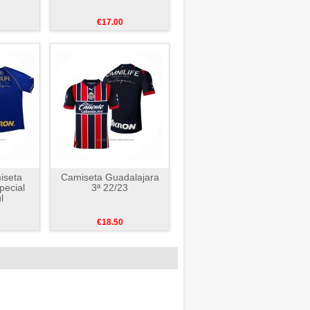
€17.00
iseta
Camiseta Guadalajara
pecial
3ª 22/23
l
€18.50