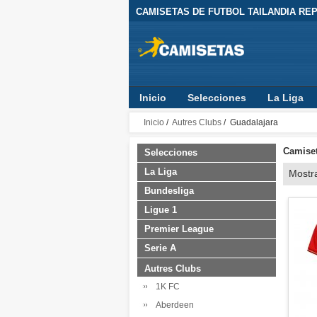
CAMISETAS DE FUTBOL TAILANDIA REPL
Inicio
Selecciones
La Liga
Inicio
/
Autres Clubs
/ Guadalajara
Camiset
Selecciones
La Liga
Mostr
Bundesliga
Ligue 1
Premier League
Serie A
Autres Clubs
1K FC
Aberdeen