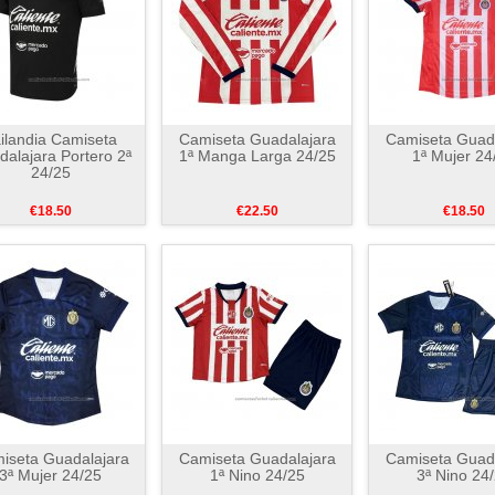
ilandia Camiseta
Camiseta Guadalajara
Camiseta Guada
alajara Portero 2ª
1ª Manga Larga 24/25
1ª Mujer 24
24/25
€18.50
€22.50
€18.50
iseta Guadalajara
Camiseta Guadalajara
Camiseta Guada
3ª Mujer 24/25
1ª Nino 24/25
3ª Nino 24