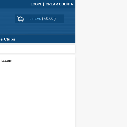
LOGIN
CREAR CUENTA
(
€0.00
)
0 ITEMS
es Clubs
dia.com