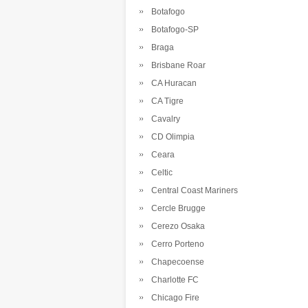
Botafogo
Botafogo-SP
Braga
Brisbane Roar
CA Huracan
CA Tigre
Cavalry
CD Olimpia
Ceara
Celtic
Central Coast Mariners
Cercle Brugge
Cerezo Osaka
Cerro Porteno
Chapecoense
Charlotte FC
Chicago Fire