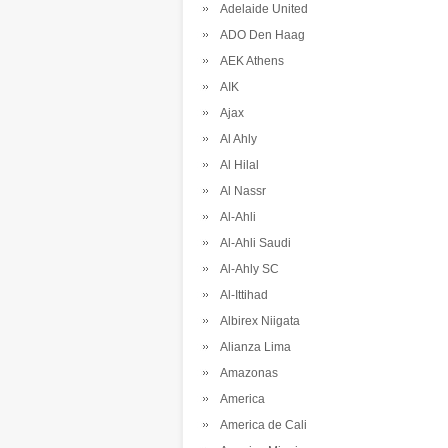
Adelaide United
ADO Den Haag
AEK Athens
AIK
Ajax
Al Ahly
Al Hilal
Al Nassr
Al-Ahli
Al-Ahli Saudi
Al-Ahly SC
Al-Ittihad
Albirex Niigata
Alianza Lima
Amazonas
America
America de Cali