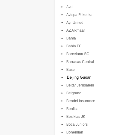
Avai
Avispa Fukuoka
Ayr United
AZ Alkmaar
Bahia
Bahia FC
Barcelona SC
Barracas Central
Basel
Beijing Guoan
Beitar Jerusalem
Belgrano
Bendel Insurance
Benfica
Besiktas JK
Boca Juniors
Bohemian