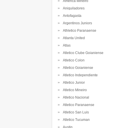
America Mineiro
Aniquiladores
Antofagasta
Argentinos Juniors
Athletico Paranaense
Atlanta United
Atlas
Atletico Clube Goianiense
Atletico Colon
Atletico Goianiense
Atletico Independiente
Atletico Junior
Atletico Mineiro
Atletico Nacional
Atletico Paranaense
Atletico San Luis
Atletico Tucuman
Austin