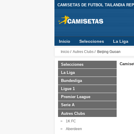
CAMISETAS DE FUTBOL TAILANDIA REPL
Inicio
Selecciones
La Liga
Inicio
/
Autres Clubs
/ Beijing Guoan
Camiset
Selecciones
La Liga
Bundesliga
Ligue 1
Premier League
Serie A
Autres Clubs
1K FC
Aberdeen