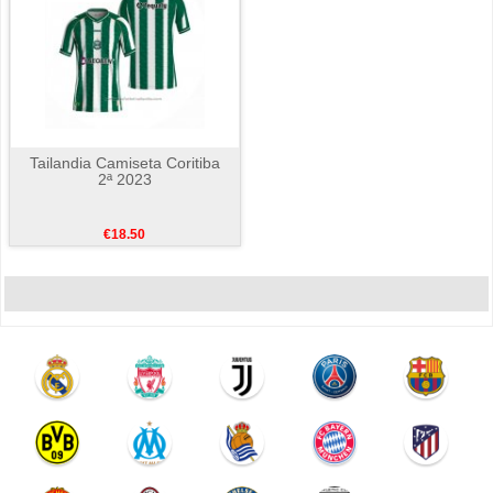
Tailandia Camiseta Coritiba
2ª 2023
€18.50