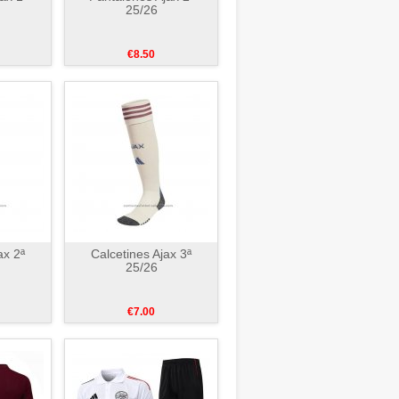
25/26
€8.50
ax 2ª
Calcetines Ajax 3ª
25/26
€7.00