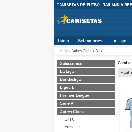
CAMISETAS DE FUTBOL TAILANDIA REPL
Inicio
Selecciones
La Liga
Inicio
/
Autres Clubs
/ Ajax
Camiset
Selecciones
La Liga
Mostr
Bundesliga
Ligue 1
Premier League
Serie A
Autres Clubs
1K FC
Aberdeen