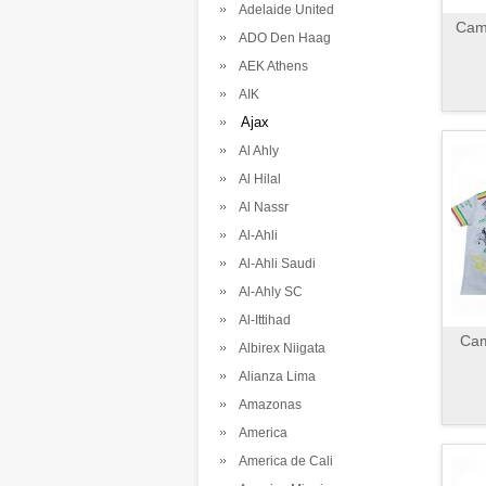
Adelaide United
Cami
ADO Den Haag
AEK Athens
AIK
Ajax
Al Ahly
Al Hilal
Al Nassr
Al-Ahli
Al-Ahli Saudi
Al-Ahly SC
Al-Ittihad
Cam
Albirex Niigata
Alianza Lima
Amazonas
America
America de Cali