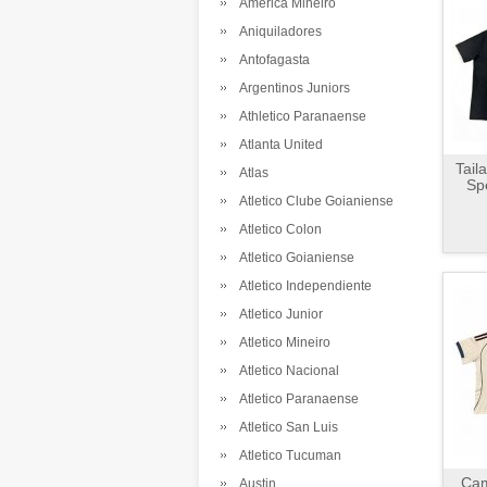
America Mineiro
Aniquiladores
Antofagasta
Argentinos Juniors
Athletico Paranaense
Atlanta United
Tail
Atlas
Sp
Atletico Clube Goianiense
Atletico Colon
Atletico Goianiense
Atletico Independiente
Atletico Junior
Atletico Mineiro
Atletico Nacional
Atletico Paranaense
Atletico San Luis
Atletico Tucuman
Cam
Austin