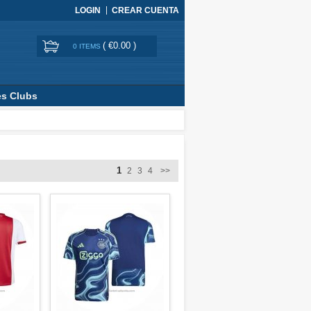
LOGIN
CREAR CUENTA
(
€0.00
)
0 ITEMS
es Clubs
1
2
3
4
>>