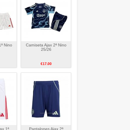
1ª Nino
Camiseta Ajax 2ª Nino
25/26
€17.00
ax 1ª
Pantalones Ajax 2ª