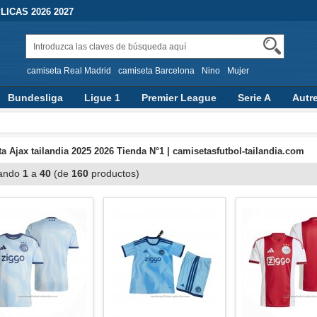
ICAS 2026 2027
camiseta Real Madrid
camiseta Barcelona
Nino
Mujer
Bundesliga
Ligue 1
Premier League
Serie A
Autr
a Ajax tailandia 2025 2026 Tienda N°1 | camisetasfutbol-tailandia.com
ando
1
a
40
(de
160
productos)