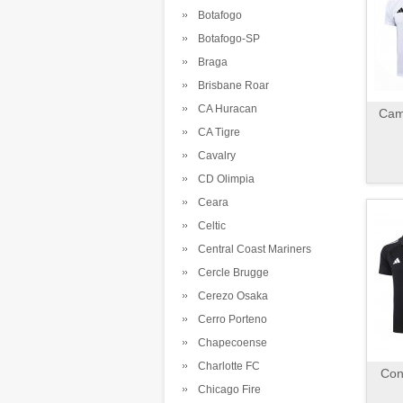
Botafogo
Botafogo-SP
Braga
Brisbane Roar
CA Huracan
Cami
CA Tigre
Cavalry
CD Olimpia
Ceara
Celtic
Central Coast Mariners
Cercle Brugge
Cerezo Osaka
Cerro Porteno
Chapecoense
Charlotte FC
Con
Chicago Fire