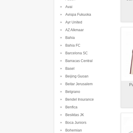
Avai
Avispa Fukuoka
Ayr United
AZ Alkmaar
Bahia
Bahia FC
Barcelona SC
Barracas Central
Basel
Beijing Guoan
Beitar Jerusalem
Pa
Belgrano
Bendel Insurance
Benfica
Besiktas JK
Boca Juniors
Bohemian