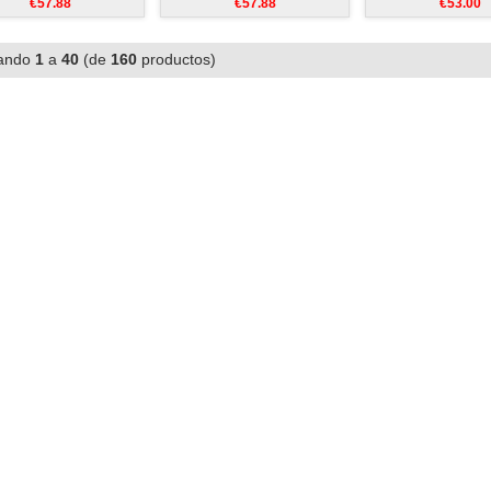
€57.88
€57.88
€53.00
ando
1
a
40
(de
160
productos)