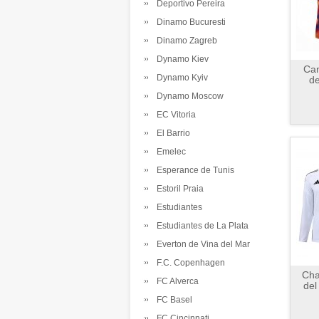
Deportivo Pereira
Dinamo Bucuresti
Dinamo Zagreb
Dynamo Kiev
Cam
Dynamo Kyiv
de
Dynamo Moscow
EC Vitoria
El Barrio
Emelec
Esperance de Tunis
Estoril Praia
Estudiantes
Estudiantes de La Plata
Everton de Vina del Mar
F.C. Copenhagen
Cha
FC Alverca
del
FC Basel
FC Cincinnati