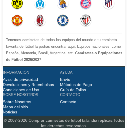
Tenemos camisetas de todos los equipos del mundo o tu camiseta
favorita de fútbol la podrás encontrar aquí. Equipos nacionales, como
España, Alemania, Brasil, Argentina, etc.
Camisetas o Equipaciones
de Fútbol 2026/2027
La LIGA 2026-2027 : Real Madrid, Barcelona, Atletico Madrid, Sevilla,
INFORMACIÓN
AYUDA
Real Betis, Valencia, Athletic Bilbao, Real Sociedad, Deportivo de La
Aviso de privacidad
Coruna, Celta de Vigo, Cadiz, etc.
Envío
Devoluciones y Reembolsos
Métodos de Pago
La Premier League 2026-2027 : Chelsea , Manchester City,
Condiciones de Uso
Guía de Tallas
Manchester United, Arsenal, Liverpool, etc.
SOBRE NOSOTROS
CONTACTO
Serie A 2026-2027 : Juventus, AC Milan, Napoli, Roma, Inter Milan,
Sobre Nosotros
Contacto
Fiorentina, etc.
Mapa del sitio
Noticias
Bundesliga 2026-2027 : Bayern Munich, Borussia Dortmund, etc.
Ligue 1 2026-2027 : PSG, etc.
© 2007-2026 Comprar
camisetas de futbol tailandia replicas
.Todos
Disfruta personalizando tus
o las
los derechos reservados.
camisetas de futbol tailandia replicas