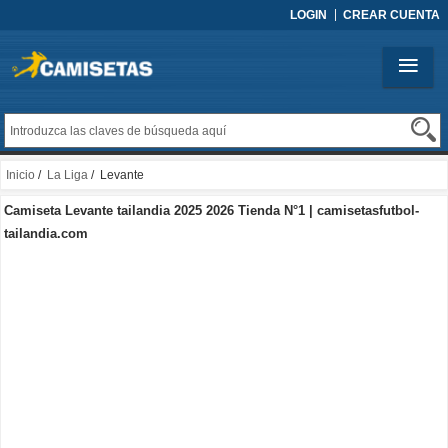
LOGIN
CREAR CUENTA
Inicio
/
La Liga
/ Levante
Camiseta Levante tailandia 2025 2026 Tienda N°1 | camisetasfutbol-
tailandia.com