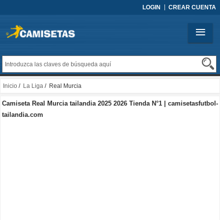
LOGIN
CREAR CUENTA
Inicio
/
La Liga
/ Real Murcia
Camiseta Real Murcia tailandia 2025 2026 Tienda N°1 | camisetasfutbol-
tailandia.com