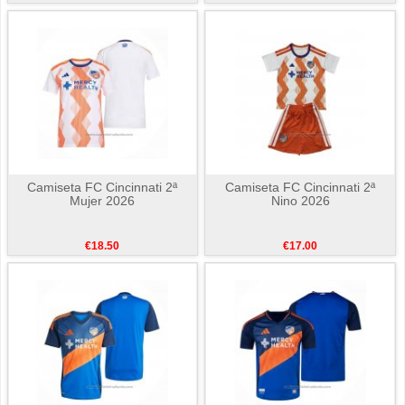
Camiseta FC Cincinnati 2ª
Camiseta FC Cincinnati 2ª
Mujer 2026
Nino 2026
€18.50
€17.00