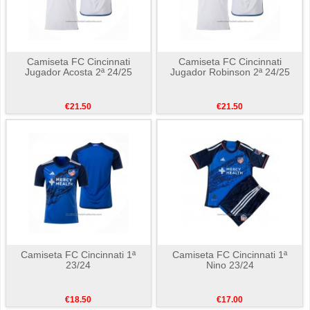
Camiseta FC Cincinnati
Camiseta FC Cincinnati
Jugador Acosta 2ª 24/25
Jugador Robinson 2ª 24/25
€21.50
€21.50
Camiseta FC Cincinnati 1ª
Camiseta FC Cincinnati 1ª
23/24
Nino 23/24
€18.50
€17.00