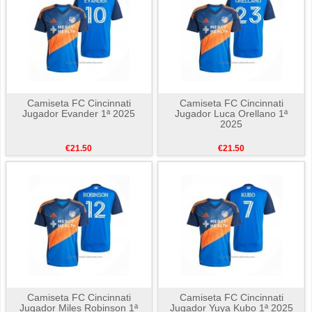
Camiseta FC Cincinnati
Camiseta FC Cincinnati
Jugador Evander 1ª 2025
Jugador Luca Orellano 1ª
2025
€21.50
€21.50
Camiseta FC Cincinnati
Camiseta FC Cincinnati
Jugador Miles Robinson 1ª
Jugador Yuya Kubo 1ª 2025