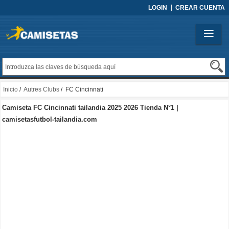
LOGIN
CREAR CUENTA
Inicio
/
Autres Clubs
/ FC Cincinnati
Camiseta FC Cincinnati tailandia 2025 2026 Tienda N°1 |
camisetasfutbol-tailandia.com