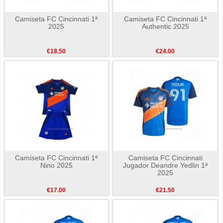
Camiseta FC Cincinnati 1ª
Camiseta FC Cincinnati 1ª
2025
Authentic 2025
€18.50
€24.00
Camiseta FC Cincinnati 1ª
Camiseta FC Cincinnati
Nino 2025
Jugador Deandre Yedlin 1ª
2025
€17.00
€21.50