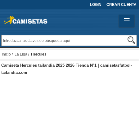
LOGIN
CREAR CUENTA
Inicio
/
La Liga
/ Hercules
Camiseta Hercules tailandia 2025 2026 Tienda N°1 | camisetasfutbol-
tailandia.com