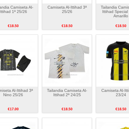
landia Camiseta Al-
Camiseta Al-Ittihad 3ª
Tailandia Camis
Ittihad 1ª 25/26
25/26
Ittihad Special
Amarillo
€18.50
€18.50
€18.50
iseta Al-Ittihad 3ª
Tailandia Camiseta Al-
Camiseta Al-Itt
Nino 25/26
Ittihad 2ª 24/25
23/24
€17.00
€18.50
€18.50