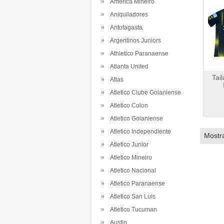
America Mineiro
Aniquiladores
Antofagasta
Argentinos Juniors
Athletico Paranaense
Atlanta United
Tai
Atlas
Atletico Clube Goianiense
Atletico Colon
Atletico Goianiense
Atletico Independiente
Mostr
Atletico Junior
Atletico Mineiro
Atletico Nacional
Atletico Paranaense
Atletico San Luis
Atletico Tucuman
Austin