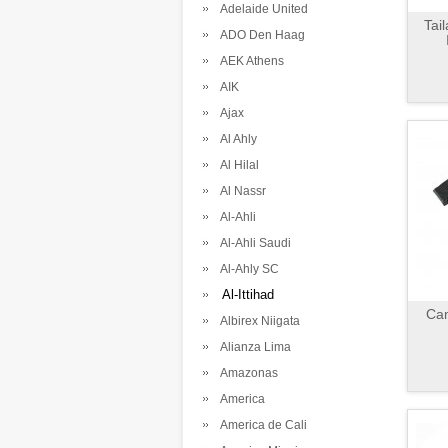
Adelaide United
Tai
ADO Den Haag
AEK Athens
AIK
Ajax
Al Ahly
Al Hilal
Al Nassr
Al-Ahli
Al-Ahli Saudi
Al-Ahly SC
Al-Ittihad
Cam
Albirex Niigata
Alianza Lima
Amazonas
America
America de Cali