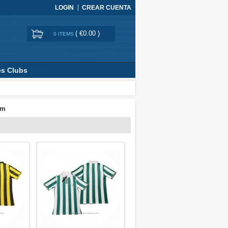
LOGIN
CREAR CUENTA
(
€0.00
)
0 ITEMS
es Clubs
om