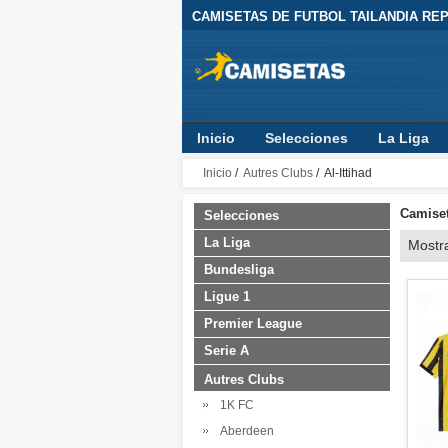
CAMISETAS DE FUTBOL TAILANDIA REPL
Inicio
Selecciones
La Liga
Inicio
/
Autres Clubs
/ Al-Ittihad
Camiset
Selecciones
La Liga
Mostr
Bundesliga
Ligue 1
Premier League
Serie A
Autres Clubs
1K FC
Aberdeen