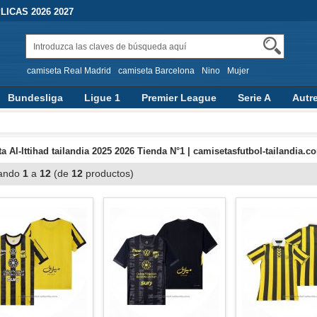
ICAS 2026 2027
camiseta Real Madrid
camiseta Barcelona
Nino
Mujer
Bundesliga
Ligue 1
Premier League
Serie A
Autr
a Al-Ittihad tailandia 2025 2026 Tienda N°1 | camisetasfutbol-tailandia.c
ando
1
a
12
(de
12
productos)