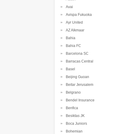
Avai
Avispa Fukuoka
Ayr United
AZ Alkmaar
Bahia
Bahia FC
Barcelona SC
Barracas Central
Basel
Beijing Guoan
Beitar Jerusalem
Belgrano
Bendel Insurance
Benfica
Besiktas JK
Boca Juniors
Bohemian