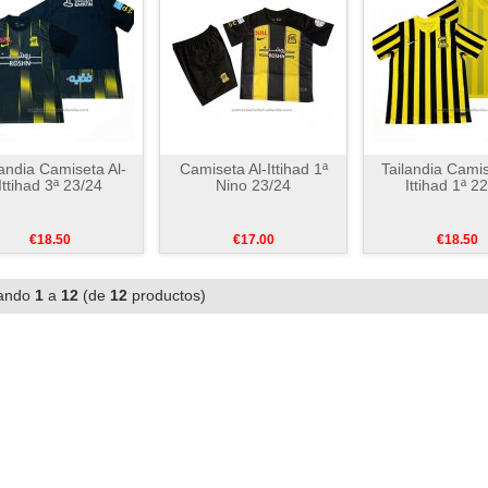
landia Camiseta Al-
Camiseta Al-Ittihad 1ª
Tailandia Camis
Ittihad 3ª 23/24
Nino 23/24
Ittihad 1ª 2
€18.50
€17.00
€18.50
ando
1
a
12
(de
12
productos)