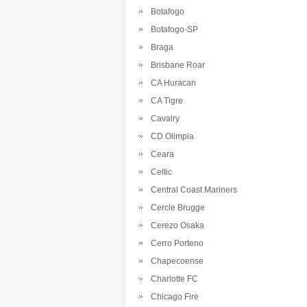
Botafogo
Botafogo-SP
Braga
Brisbane Roar
CA Huracan
CA Tigre
Cavalry
CD Olimpia
Ceara
Celtic
Central Coast Mariners
Cercle Brugge
Cerezo Osaka
Cerro Porteno
Chapecoense
Charlotte FC
Chicago Fire