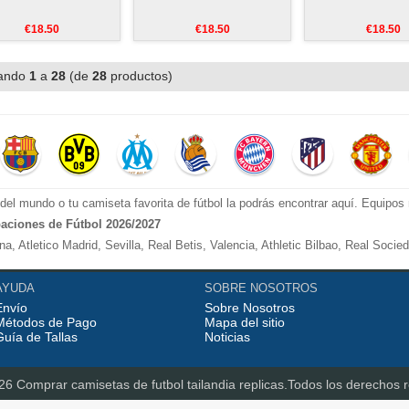
€18.50
€18.50
€18.50
ando
1
a
28
(de
28
productos)
el mundo o tu camiseta favorita de fútbol la podrás encontrar aquí. Equipo
aciones de Fútbol 2026/2027
, Atletico Madrid, Sevilla, Real Betis, Valencia, Athletic Bilbao, Real Socie
anchester City, Manchester United, Arsenal, Liverpool, etc.
AYUDA
SOBRE NOSOTROS
Envío
Sobre Nosotros
poli, Roma, Inter Milan, Fiorentina, etc.
Métodos de Pago
Mapa del sitio
orussia Dortmund, etc.
Guía de Tallas
Noticias
o las equipaciones con tu nombre o el de tus jugadores
utbol tailandia replicas
026 Comprar
camisetas de futbol tailandia replicas
.Todos los derechos 
l por mayor y menor de la temporada 2026/2027 encontrarás la gama más co