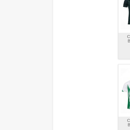
C
B
C
B