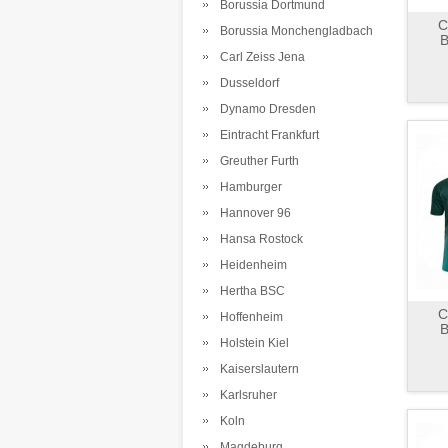
Borussia Dortmund
C
Borussia Monchengladbach
B
Carl Zeiss Jena
Dusseldorf
Dynamo Dresden
Eintracht Frankfurt
Greuther Furth
Hamburger
Hannover 96
Hansa Rostock
Heidenheim
Hertha BSC
C
Hoffenheim
B
Holstein Kiel
Kaiserslautern
Karlsruher
Koln
Magdeburg