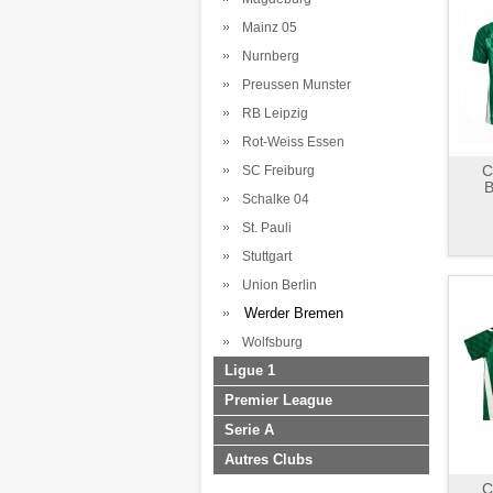
Mainz 05
Nurnberg
Preussen Munster
RB Leipzig
Rot-Weiss Essen
C
SC Freiburg
B
Schalke 04
St. Pauli
Stuttgart
Union Berlin
Werder Bremen
Wolfsburg
Ligue 1
Premier League
Serie A
Autres Clubs
C