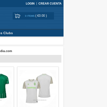
LOGIN
CREAR CUENTA
(
€0.00
)
0 ITEMS
es Clubs
ndia.com