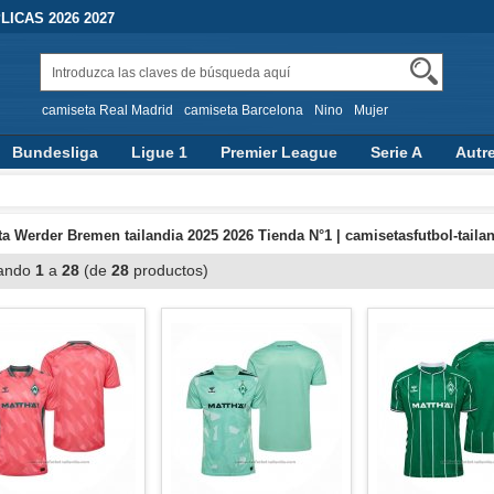
ICAS 2026 2027
camiseta Real Madrid
camiseta Barcelona
Nino
Mujer
Bundesliga
Ligue 1
Premier League
Serie A
Autr
a Werder Bremen tailandia 2025 2026 Tienda N°1 | camisetasfutbol-taila
ando
1
a
28
(de
28
productos)