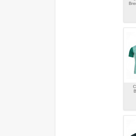
Bre
C
B