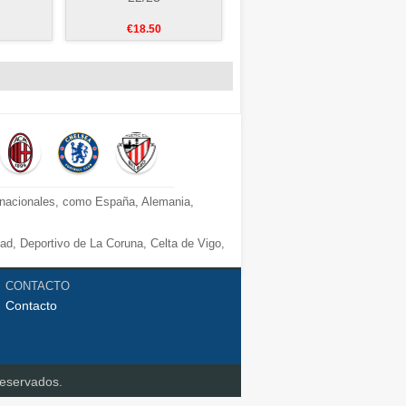
€18.50
s nacionales, como España, Alemania,
dad, Deportivo de La Coruna, Celta de Vigo,
CONTACTO
Contacto
 favoritos.
reservados.
mpleta de entrenamiento, polos, chandals,