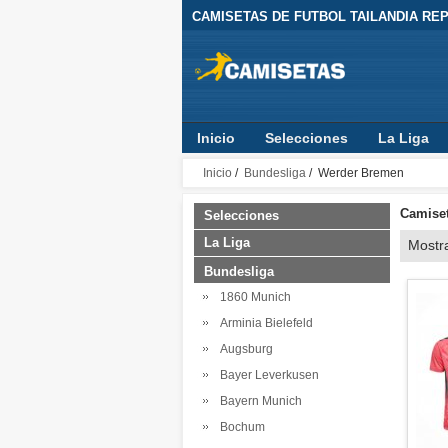
CAMISETAS DE FUTBOL TAILANDIA REPL
Inicio
Selecciones
La Liga
Inicio
/
Bundesliga
/ Werder Bremen
Camiset
Selecciones
La Liga
Mostr
Bundesliga
1860 Munich
Arminia Bielefeld
Augsburg
Bayer Leverkusen
Bayern Munich
Bochum