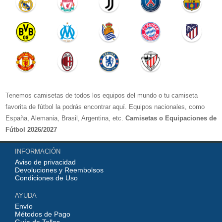
Tenemos camisetas de todos los equipos del mundo o tu camiseta
favorita de fútbol la podrás encontrar aquí. Equipos nacionales, como
España, Alemania, Brasil, Argentina, etc.
Camisetas o Equipaciones de
Fútbol 2026/2027
La LIGA 2026-2027 : Real Madrid, Barcelona, Atletico Madrid, Sevilla,
INFORMACIÓN
Real Betis, Valencia, Athletic Bilbao, Real Sociedad, Deportivo de La
Aviso de privacidad
Coruna, Celta de Vigo, Cadiz, etc.
Devoluciones y Reembolsos
La Premier League 2026-2027 : Chelsea , Manchester City, Manchester
Condiciones de Uso
United, Arsenal, Liverpool, etc.
AYUDA
Serie A 2026-2027 : Juventus, AC Milan, Napoli, Roma, Inter Milan,
Envío
Fiorentina, etc.
Métodos de Pago
Bundesliga 2026-2027 : Bayern Munich, Borussia Dortmund, etc.
Guía de Tallas