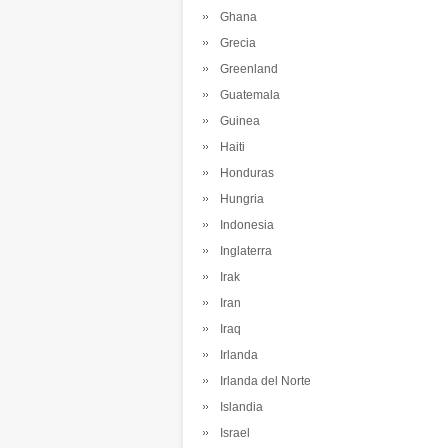
Ghana
Grecia
Greenland
Guatemala
Guinea
Haiti
Honduras
Hungria
Indonesia
Inglaterra
Irak
Iran
Iraq
Irlanda
Irlanda del Norte
Islandia
Israel