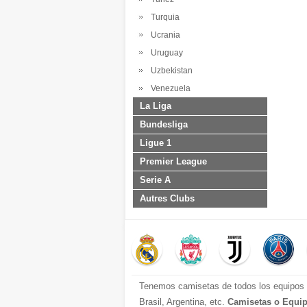
Turquia
Ucrania
Uruguay
Uzbekistan
Venezuela
La Liga
Bundesliga
Ligue 1
Premier League
Serie A
Autres Clubs
Tenemos camisetas de todos los equipos d
Brasil, Argentina, etc.
Camisetas o Equip