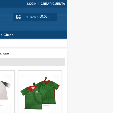
LOGIN
CREAR CUENTA
(
€0.00
)
0 ITEMS
es Clubs
ia.com