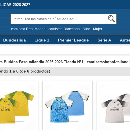
ICAS 2026 2027
camiseta Real Madrid
camiseta Barcelona
Nino
Mujer
Bundesliga
Ligue 1
Premier League
Serie A
Autr
a Burkina Faso tailandia 2025 2026 Tienda N°1 | camisetasfutbol-tailand
ando
1
a
6
(de
6
productos)