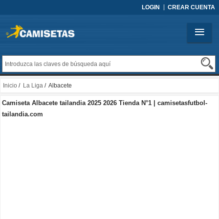
LOGIN
CREAR CUENTA
Inicio
/
La Liga
/ Albacete
Camiseta Albacete tailandia 2025 2026 Tienda N°1 | camisetasfutbol-
tailandia.com