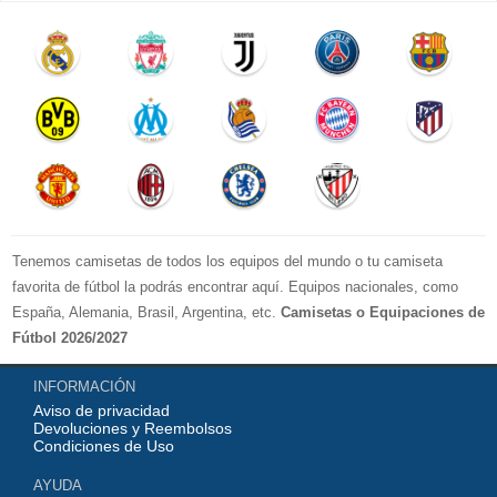
Tenemos camisetas de todos los equipos del mundo o tu camiseta
favorita de fútbol la podrás encontrar aquí. Equipos nacionales, como
España, Alemania, Brasil, Argentina, etc.
Camisetas o Equipaciones de
Fútbol 2026/2027
La LIGA 2026-2027 : Real Madrid, Barcelona, Atletico Madrid, Sevilla,
INFORMACIÓN
Real Betis, Valencia, Athletic Bilbao, Real Sociedad, Deportivo de La
Aviso de privacidad
Coruna, Celta de Vigo, Cadiz, etc.
Devoluciones y Reembolsos
La Premier League 2026-2027 : Chelsea , Manchester City, Manchester
Condiciones de Uso
United, Arsenal, Liverpool, etc.
AYUDA
Serie A 2026-2027 : Juventus, AC Milan, Napoli, Roma, Inter Milan,