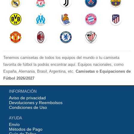
Tenemos camisetas de todos los equipos del mundo o tu camiseta
favorita de fútbol la podrás encontrar aquí. Equipos nacionales, como
España, Alemania, Brasil, Argentina, etc.
Camisetas o Equipaciones de
Fútbol 2026/2027
La LIGA 2026-2027 : Real Madrid, Barcelona, Atletico Madrid, Sevilla,
INFORMACIÓN
Real Betis, Valencia, Athletic Bilbao, Real Sociedad, Deportivo de La
Aviso de privacidad
Coruna, Celta de Vigo, Cadiz, etc.
Devoluciones y Reembolsos
La Premier League 2026-2027 : Chelsea , Manchester City, Manchester
Condiciones de Uso
United, Arsenal, Liverpool, etc.
AYUDA
Serie A 2026-2027 : Juventus, AC Milan, Napoli, Roma, Inter Milan,
Envío
Fiorentina, etc.
Métodos de Pago
Bundesliga 2026-2027 : Bayern Munich, Borussia Dortmund, etc.
Guía de Tallas