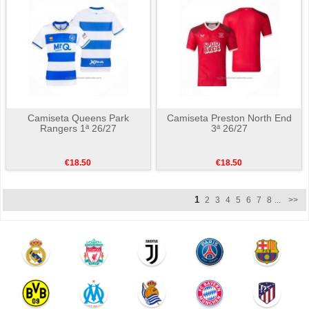
Camiseta Queens Park
Camiseta Preston North End
Rangers 1ª 26/27
3ª 26/27
€18.50
€18.50
1
2
3
4
5
6
7
8
...
>>