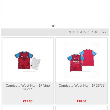
1
2
3
4
5
6
7
8
...
>>
Camiseta West Ham 1ª Nino
Camiseta West Ham 1ª 26/27
26/27
€17.00
€18.50