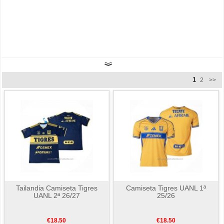
1
2
>>
Tailandia Camiseta Tigres
Camiseta Tigres UANL 1ª
UANL 2ª 26/27
25/26
€18.50
€18.50