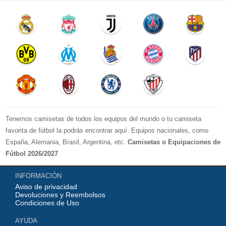
Tenemos camisetas de todos los equipos del mundo o tu camiseta
favorita de fútbol la podrás encontrar aquí. Equipos nacionales, como
España, Alemania, Brasil, Argentina, etc.
Camisetas o Equipaciones de
Fútbol 2026/2027
La LIGA 2026-2027 : Real Madrid, Barcelona, Atletico Madrid, Sevilla,
INFORMACIÓN
Real Betis, Valencia, Athletic Bilbao, Real Sociedad, Deportivo de La
Aviso de privacidad
Coruna, Celta de Vigo, Cadiz, etc.
Devoluciones y Reembolsos
La Premier League 2026-2027 : Chelsea , Manchester City, Manchester
Condiciones de Uso
United, Arsenal, Liverpool, etc.
AYUDA
Serie A 2026-2027 : Juventus, AC Milan, Napoli, Roma, Inter Milan,