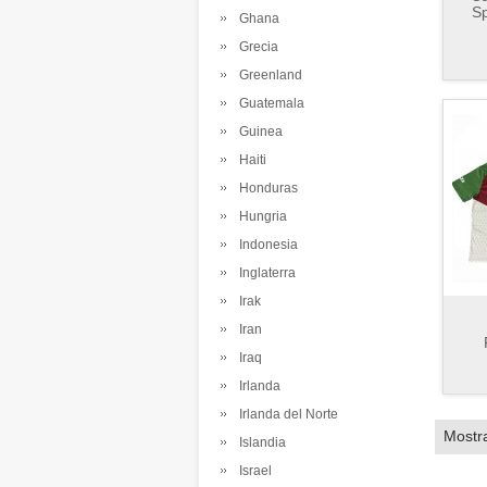
Sp
Ghana
Grecia
Greenland
Guatemala
Guinea
Haiti
Honduras
Hungria
Indonesia
Inglaterra
Irak
Iran
Iraq
Irlanda
Irlanda del Norte
Mostr
Islandia
Israel