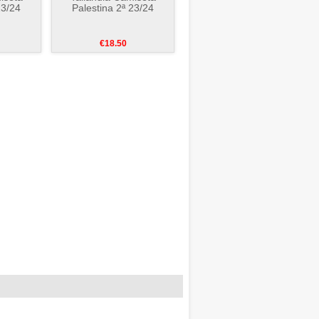
23/24
Palestina 2ª 23/24
€18.50