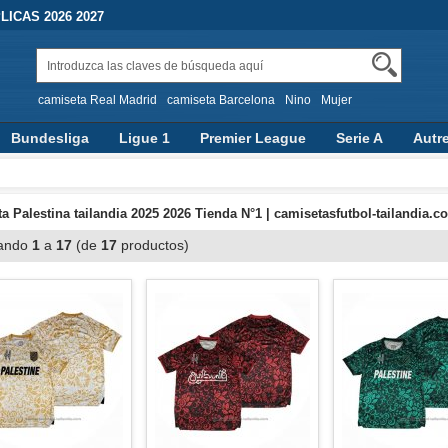
ICAS 2026 2027
camiseta Real Madrid
camiseta Barcelona
Nino
Mujer
Bundesliga
Ligue 1
Premier League
Serie A
Autr
a Palestina tailandia 2025 2026 Tienda N°1 | camisetasfutbol-tailandia.c
ando
1
a
17
(de
17
productos)