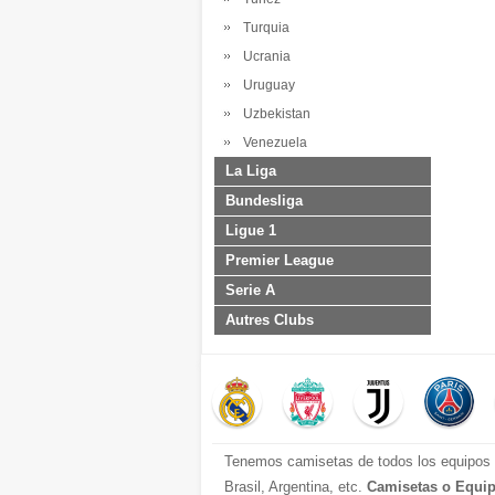
Turquia
Ucrania
Uruguay
Uzbekistan
Venezuela
La Liga
Bundesliga
Ligue 1
Premier League
Serie A
Autres Clubs
Tenemos camisetas de todos los equipos d
Brasil, Argentina, etc.
Camisetas o Equip