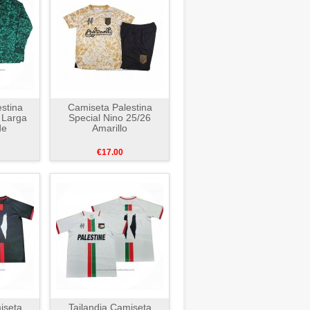
stina
Camiseta Palestina
 Larga
Special Nino 25/26
de
Amarillo
€17.00
iseta
Tailandia Camiseta