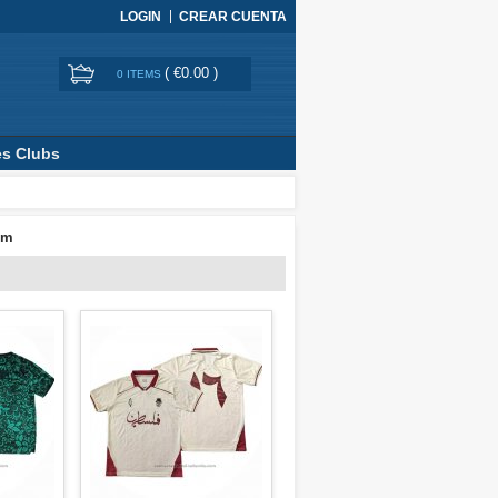
LOGIN
CREAR CUENTA
(
€0.00
)
0 ITEMS
es Clubs
om