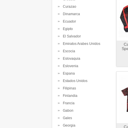
Curazao
Dinamarca
Ecuador
Egipto
El Salvador
Emiratos Arabes Unidos
Ca
Spe
Escocia
Eslovaquia
Eslovenia
Espana
Estados Unidos
Filipinas
Finlandia
Francia
Gabon
Gales
Georgia
Ca