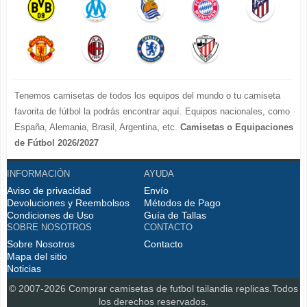
Tenemos camisetas de todos los equipos del mundo o tu camiseta
favorita de fútbol la podrás encontrar aquí. Equipos nacionales, como
España, Alemania, Brasil, Argentina, etc.
Camisetas o Equipaciones
de Fútbol 2026/2027
La LIGA 2026-2027 : Real Madrid, Barcelona, Atletico Madrid, Sevilla,
INFORMACIÓN
AYUDA
Real Betis, Valencia, Athletic Bilbao, Real Sociedad, Deportivo de La
Aviso de privacidad
Coruna, Celta de Vigo, Cadiz, etc.
Envío
Devoluciones y Reembolsos
Métodos de Pago
La Premier League 2026-2027 : Chelsea , Manchester City,
Condiciones de Uso
Guía de Tallas
Manchester United, Arsenal, Liverpool, etc.
SOBRE NOSOTROS
CONTACTO
Serie A 2026-2027 : Juventus, AC Milan, Napoli, Roma, Inter Milan,
Sobre Nosotros
Contacto
Fiorentina, etc.
Mapa del sitio
Noticias
Bundesliga 2026-2027 : Bayern Munich, Borussia Dortmund, etc.
Ligue 1 2026-2027 : PSG, etc.
© 2007-2026 Comprar
camisetas de futbol tailandia replicas
.Todos
Disfruta personalizando tus
o las
los derechos reservados.
camisetas de futbol tailandia replicas