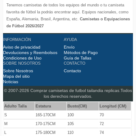
Tenemos camisetas de todos los equipos del mundo o tu camiseta
favorita de fútbol la podrás encontrar aquí. Equipos nacionales, como
España, Alemania, Brasil, Argentina, etc.
Camisetas o Equipaciones
de Fútbol 2026/2027
La LIGA 2026-2027 : Real Madrid, Barcelona, Atletico Madrid, Sevilla,
INFORMACIÓN
AYUDA
Real Betis, Valencia, Athletic Bilbao, Real Sociedad, Deportivo de La
Aviso de privacidad
Coruna, Celta de Vigo, Cadiz, etc.
Envío
Devoluciones y Reembolsos
Métodos de Pago
La Premier League 2026-2027 : Chelsea , Manchester City,
Condiciones de Uso
Guía de Tallas
Manchester United, Arsenal, Liverpool, etc.
SOBRE NOSOTROS
CONTACTO
Serie A 2026-2027 : Juventus, AC Milan, Napoli, Roma, Inter Milan,
Sobre Nosotros
Contacto
Fiorentina, etc.
Mapa del sitio
Noticias
Bundesliga 2026-2027 : Bayern Munich, Borussia Dortmund, etc.
Ligue 1 2026-2027 : PSG, etc.
© 2007-2026 Comprar
camisetas de futbol tailandia replicas
.Todos
Disfruta personalizando tus
o las
los derechos reservados.
camisetas de futbol tailandia replicas
equipaciones con tu nombre o el de tus jugadores favoritos.
Adulto Talla
Estatura
Busto(CM)
Longitud (CM)
Además de las
al por mayor y menor de la
camisetas futbol tailandia
S
165-170CM
100
70
temporada 2026/2027 encontrarás la gama más completa de
M
170-175CM
105
72
entrenamiento, polos, chandals, pantalones y calcetines de todos los
equipos con precios bajos siempre con la máxima calidad thai.
L
175-180CM
110
74