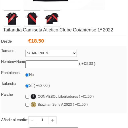
Tailandia Camiseta Atletico Clube Goianiense 1ª 2022
€
18.50
Desde
Tamano
Nombre+Numero
( +€3.00 )
Pantalones
No
Tailandia
Si ( +€2.00 )
Parche
CONMEBOL Libertadores ( +€1.50 )
Brazilian Serie A 2023 ( +€1.50 )
Añadir al carrito: